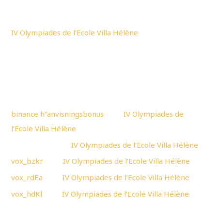
Articles récents
e
r
IV Olympiades de l’Ecole Villa Hélène
c
h
e
r
Commentaires récents
:
binance h"anvisningsbonus
dans
IV Olympiades de
l’Ecole Villa Hélène
DichaelJaife
dans
IV Olympiades de l’Ecole Villa Hélène
vox_bzkr
dans
IV Olympiades de l’Ecole Villa Hélène
vox_rdEa
dans
IV Olympiades de l’Ecole Villa Hélène
vox_hdKl
dans
IV Olympiades de l’Ecole Villa Hélène